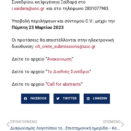
Συνεδρίου, κα Ιφιγένεια Ξαϊδαρά στo
i.xaidara@uoc.gr
και στο τηλέφωνο 2831077983.
Υποβολή περιλήψεων και σύντομου C.V.: μέχρι την
Πέμπτη 23 Μαρτίου 2023
Οι προτάσεις θα αποστέλλονται στην ηλεκτρονική
διεύθυνση:
clt_crete_submissions@uoc.gr
Δείτε το αρχείο “
Ανακοίνωση
“
Δείτε το αρχείο “
1ο Διεθνές Συνέδριο
“
Δείτε το αρχείο “
Call for abstracts
“
FACEBOOK
TWITTER
LINKEDIN
ΠΡΟΗΓΟΥΜΕΝΟ
ΕΠΟΜΕΝΟ
Διαγωνισμός Λογοτύπου του Κέντρου Υποστήριξης Διδασκαλίας και Μάθησης (ΚεΔιΜα) του Πανεπιστημίου Μακεδονίας
Επιστημονική ημερίδα – ΚεΔιΜα Δημοκρίτειο Πανεπιστήμιο Θράκης