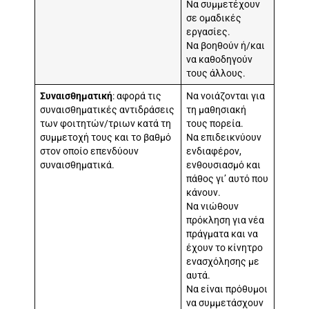
Να συμμετέχουν
σε ομαδικές
εργασίες.
Να βοηθούν ή/και
να καθοδηγούν
τους άλλους.
Συναισθηματική
: αφορά τις
Να νοιάζονται για
συναισθηματικές αντιδράσεις
τη μαθησιακή
των φοιτητών/τριων κατά τη
τους πορεία.
συμμετοχή τους και το βαθμό
Να επιδεικνύουν
στον οποίο επενδύουν
ενδιαφέρον,
συναισθηματικά.
ενθουσιασμό και
πάθος γι’ αυτό που
κάνουν.
Να νιώθουν
πρόκληση για νέα
πράγματα και να
έχουν το κίνητρο
ενασχόλησης με
αυτά.
Να είναι πρόθυμοι
να συμμετάσχουν