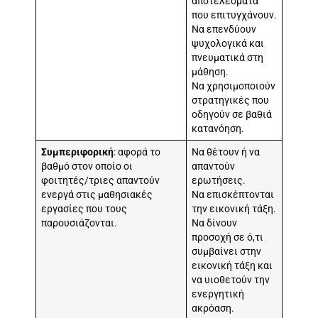
αποτελέσματα
που επιτυγχάνουν.
Να επενδύουν
ψυχολογικά και
πνευματικά στη
μάθηση.
Να χρησιμοποιούν
στρατηγικές που
οδηγούν σε βαθιά
κατανόηση.
Συμπεριφορική
: αφορά το
Να θέτουν ή να
βαθμό στον οποίο οι
απαντούν
φοιτητές/τριες απαντούν
ερωτήσεις.
ενεργά στις μαθησιακές
Να επισκέπτονται
εργασίες που τους
την εικονική τάξη.
παρουσιάζονται.
Να δίνουν
προσοχή σε ό,τι
συμβαίνει στην
εικονική τάξη και
να υιοθετούν την
ενεργητική
ακρόαση.