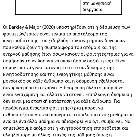
στη μαθησιακή
διεργασία.
Οι Barkley & Major (2020) υποστηρίζουν οτι η δέσμευση των
φοιτητών/τριων είναι τελικά το αποτέλεσμα της
κινητροδότησής τους (δηλαδή των κινητήριων δυνάμεων
που καθορίζουν τη συμπεριφορά του ατόμου) και της
ενεργού μάθησης (των όσων κάνουν οι φοιτητές/τριες για να
δομήσουν τη γνώση και να αποκτήσουν δεξιότητες). Είναι
σημαντικό να γίνει κατανοητό ότι ο συνδυασμός της
κινητροδότησης και της ενεργητικής μάθησης είναι
μοναδικός σε κάθε άνθρωπο και η δέσμευση εξελίσσεται
δυναμικά μέσα στο χρόνο. Η δέσμευση άλλοτε μπορεί να
είναι ενισχυμένη και άλλοτε να ατονεί. Επιπλέον, η δέσμευση
δεν είναι μια στατική κατάσταση για κάθε άνθρωπο. Για
παράδειγμα, ένας/μια φοιτητής/τρια μπορεί να
ενθουσιάζεται για νέα πράγματα στο πλαίσιο ενός μαθήματος
ενώ σε ένα άλλο μάθημα να αδιαφορεί για ό,τι συμβαίνει. Να
σημειώσουμε ακόμα οτι η κινητροδότηση επηρεάζεται και
αλληλεπιδρά με άλλες πτυχές της μάθησης όπως η