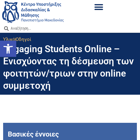
Υλικό
Οδηγοί
Ανοίξτε τη γραμμή εργαλείων
Engaging Students Online –
Ενισχύοντας τη δέσμευση των
φοιτητών/τριων στην online
συμμετοχή
Βασικές έννοιες