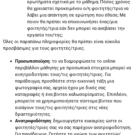
ερωτήματα σχετικά με το μάθημα; Πόσος χρόνος
θα χρειαστεί προκειμένου ο/η φοιτητής/τρια να
λάβει μια απάντηση σε ερώτηση που έθεσε; Με
ποιον θα πρέπει να επικοινωνήσει ένας/μια
φοιτητής/τρια εάν δεν μπορεί να ανεβάσει την
εργασία του/της;
Όλες οι παραπάνω πληροφορίες θα πρέπει είναι εύκολα
προσβάσιμες για τους φοιτητές/τριες.
Προσωποποίηση
: το να διαμορφώσετε το online
περιβάλλον μάθησης με προσωπικά στοιχεία μπορεί να
κινητροδοτήσει τους/τις φοιτητές/τριες. Για
παράδειγμα, προσθέστε στην εικονική τάξη μια
φωτογραφία σας, αρχεία ήχου με δικές σας
καταγραφές ή ένα βίντεο καλωσορίσματος. Επιπλέον,
μπορείτε να χρησιμοποιήσετε σύντομα βίντεο που
εισάγουν τους/τις φοιτητές/τριες στις νέες
δραστηριότητες.
Ανατροφοδότηση
: δημιουργήστε ευκαιρίες ώστε οι
φοιτητές/τριες σας να σας παρέχουν ανατροφοδότηση.
Για παράδειγμα, ζητήστε τη γνώμη των φοιτητών/