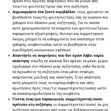
άμεσα στις πρώτες αναρτήσεις που θα γίνουν από
τους/τις φοιτητές/τριες σας στη συζήτηση.
Δημιουργήστε ένα ζεστό περιβάλλον
: ίσως χρειαστεί να
βοηθήσετε τους/τις φοιτητές/τρες σας να νιώσουν πιο
χαλαροί στο πλαίσιο μιας συζήτησης. Για το σκοπό
αυτό χρησιμοποιήστε τα ονόματα των φοιτητών/τριων,
παραμείνετε εξωστρεφείς, θετικοί και συμμετοχικοί.
Ακόμη, μπορείτε να ενθαρρύνετε ένα ανεπίσημο στυλ
χαλαρής κουβεντούλας ώστε να βοηθήσετε στην
οικοδόμηση κοινωνικών σχέσεων.
Απαντήστε σε αναρτήσεις που δεν έχουν λάβει καμία
απάντηση
: επειδή σε κανέναν δεν αρέσει να μένει χωρίς
σχολιασμό στο πλαίσιο μιας συζήτησης, καλό θα ήταν
να προωθείτε τη συζήτηση όταν μένει στάσιμη
αναρτώντας μια δική σας απάντηση. Στην απάντηση
αυτή μπορείτε ίσως να συμπεριλάβετε και νέες
ερωτήσεις προς τους/τις συμμετέχοντες/ουσες ώστε
να επανατροφοδοτήσετε την κουβέντα.
Γίνεται ένας/μια παραγωγικός συμμετέχοντας/ουσα-
πρότυπο στη συζήτηση
: οι συμμετέχοντες/ουσες σε μια
συζήτηση περιμένουν από εσάς ως διδάσκοντα/ουσα να