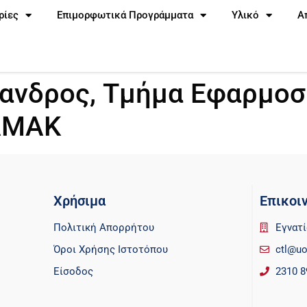
ρίες
Επιμορφωτικά Προγράμματα
Υλικό
Α
ανδρος, Τμήμα Εφαρμο
ΑΜΑΚ
Χρήσιμα
Επικοι
Πολιτική Απορρήτου
Εγνατί
Όροι Χρήσης Ιστοτόπου
ctl@uo
Είσοδος
2310 8