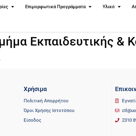
ρίες
Επιμορφωτικά Προγράμματα
Υλικό
Α
Τμήμα Εκπαιδευτικής & 
Κ
Χρήσιμα
Επικοι
Πολιτική Απορρήτου
Εγνατί
Όροι Χρήσης Ιστοτόπου
ctl@uo
Είσοδος
2310 8