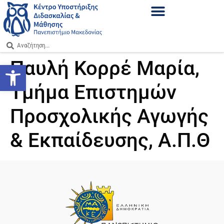
Παυλή Κορρέ Μαρία,
Ανοίξτε τη γραμμή εργαλείων
Τμήμα Επιστημών
Προσχολικής Αγωγής
& Εκπαίδευσης, Α.Π.Θ