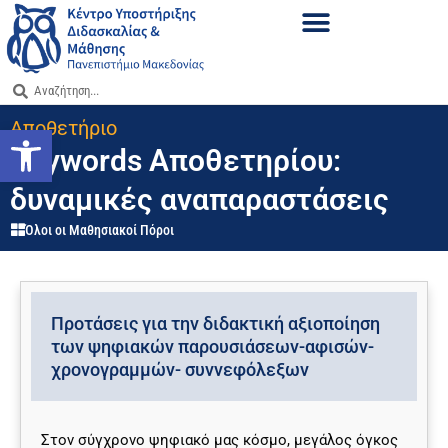
Αποθετήριο
Ανοίξτε τη γραμμή εργαλείων
Keywords Αποθετηρίου:
δυναμικές αναπαραστάσεις
Όλοι οι Μαθησιακοί Πόροι
Προτάσεις για την διδακτική αξιοποίηση
των ψηφιακών παρουσιάσεων-αφισών-
χρονογραμμών- συννεφόλεξων
Στον σύγχρονο ψηφιακό μας κόσμο, μεγάλος όγκος