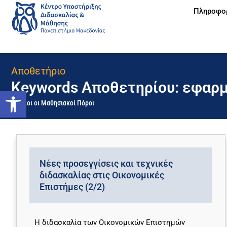
Πληροφο
Αποθετήριο
Keywords Αποθετηρίου: εφαρ
Ανοίξτε τη γραμμή εργαλείων
Όλοι οι Μαθησιακοί Πόροι
Νέες προσεγγίσεις και τεχνικές
διδασκαλίας στις Οικονομικές
Επιστήμες (2/2)
Η διδασκαλία των Οικονομικών Επιστημών