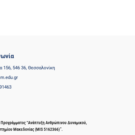
νωνία
α 156, 546 36, Θεσσαλονίκη
m.edu.gr
91463
ύ Προγράμματος “Ανάπτυξη Ανθρώπινου Δυναμικού,
στημίου Μακεδονίας (MIS 5162366)”.