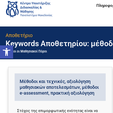
Πληροφο
Αποθετήριο
Keywords Αποθετηρίου: μέθοδ
Ανοίξτε τη γραμμή εργαλείων
Όλοι οι Μαθησιακοί Πόροι
Μέθοδοι και τεχνικές, αξιολόγηση
μαθησιακών αποτελεσμάτων, μέθοδοι
e-assessment, πρακτική αξιολόγηση
Στόχος της επιμορφωτικής ενότητας είναι να