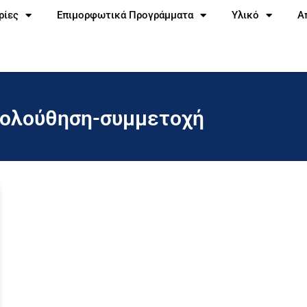
ρίες
Επιμορφωτικά Προγράμματα
Υλικό
Α
κολούθηση-συμμετοχή