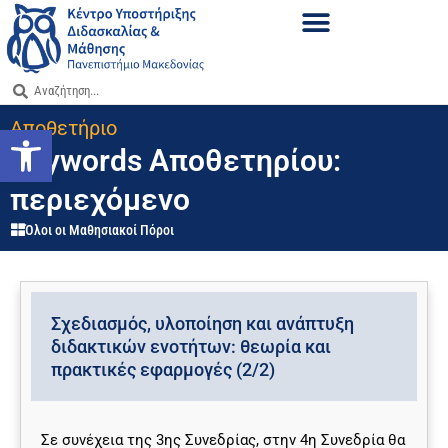
Αποθετήριο
Ανοίξτε τη γραμμή εργαλείων
Keywords Αποθετηρίου:
περιεχόμενο
Όλοι οι Μαθησιακοί Πόροι
Σχεδιασμός, υλοποίηση και ανάπτυξη
διδακτικών ενοτήτων: θεωρία και
πρακτικές εφαρμογές (2/2)
Σε συνέχεια της 3ης Συνεδρίας, στην 4η Συνεδρία θα