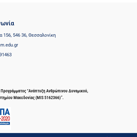
νωνία
α 156, 546 36, Θεσσαλονίκη
m.edu.gr
91463
ύ Προγράμματος “Ανάπτυξη Ανθρώπινου Δυναμικού,
στημίου Μακεδονίας (MIS 5162366)”.