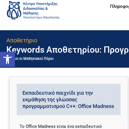
Πληροφο
Αποθετήριο
Keywords Αποθετηρίου: Προγ
Ανοίξτε τη γραμμή εργαλείων
Όλοι οι Μαθησιακοί Πόροι
Εκπαιδευτικό παιχνίδι για την
εκμάθηση της γλώσσας
προγραμματισμού C++: Office Madness
To Office Madness είναι ένα εκπαιδευτικό